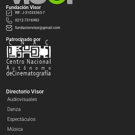
Fundación Visor
RIF: J-31033363-7
0212-7316983
fundacionvisor@gmail.com
Patrocinado por
Directorio Visor
Audiovisuales
Danza
Espectáculos
Música