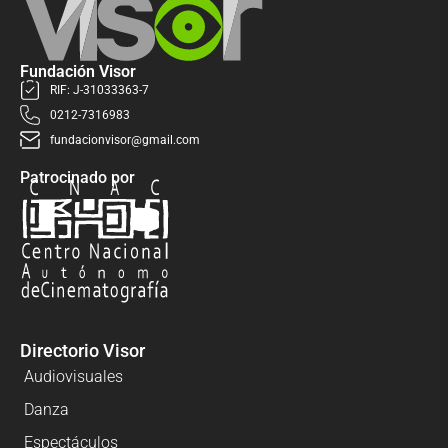
Fundación Visor
RIF: J-31033363-7
0212-7316983
fundacionvisor@gmail.com
Patrocinado por
Directorio Visor
Audiovisuales
Danza
Espectáculos