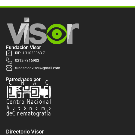
Fundación Visor
RIF: J-31033363-7
0212-7316983
fundacionvisor@gmail.com
Patrocinado por
Directorio Visor