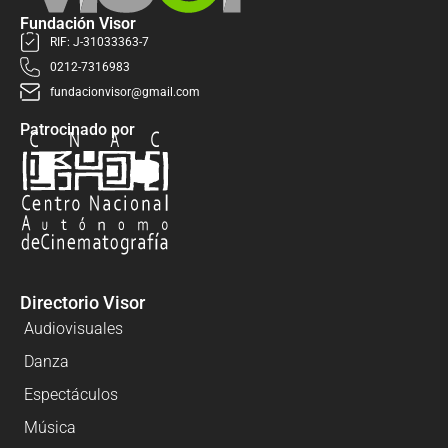
Fundación Visor
RIF: J-31033363-7
0212-7316983
fundacionvisor@gmail.com
Patrocinado por
Directorio Visor
Audiovisuales
Danza
Espectáculos
Música