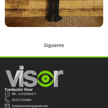
Siguiente
Fundación Visor
RIF: J-31033363-7
0212-7316983
fundacionvisor@gmail.com