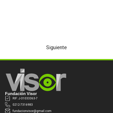
Siguiente
Fundación Visor
RIF: J-31033363-7
0212-7316983
fundacionvisor@gmail.com