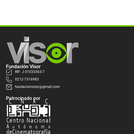
Fundación Visor
RIF: J-31033363-7
0212-7316983
fundacionvisor@gmail.com
Patrocinado por