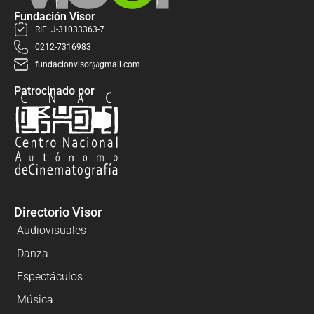
Fundación Visor
RIF: J-31033363-7
0212-7316983
fundacionvisor@gmail.com
Patrocinado por
Directorio Visor
Audiovisuales
Danza
Espectáculos
Música