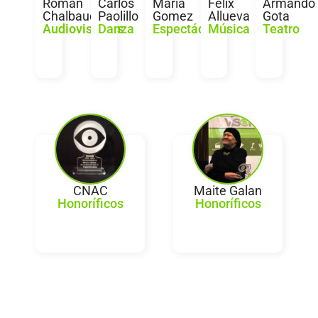
Roman
Carlos
Maria
Felix
Armando
Chalbaud
Paolillo
Gomez
Allueva
Gota
Audiovisuales
Danza
Espectáculos
Música
Teatro
CNAC
Maite Galan
Honoríficos
Honoríficos