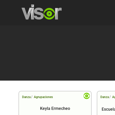
/
/
Danza
Agrupaciones
Danza
A
Keyla Ermecheo
Escuel