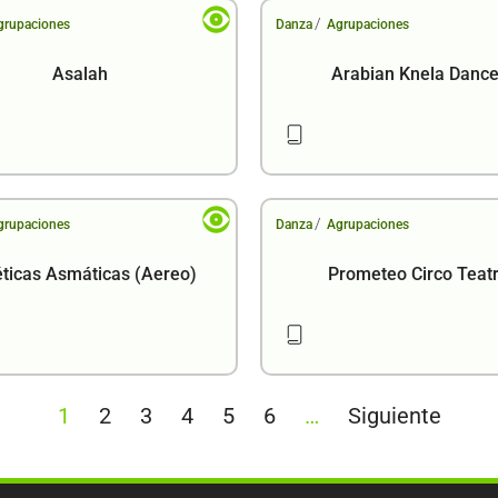
/
grupaciones
Danza
Agrupaciones
Asalah
Arabian Knela Dance
/
grupaciones
Danza
Agrupaciones
éticas Asmáticas (Aereo)
Prometeo Circo Teat
1
2
3
4
5
6
…
Siguiente