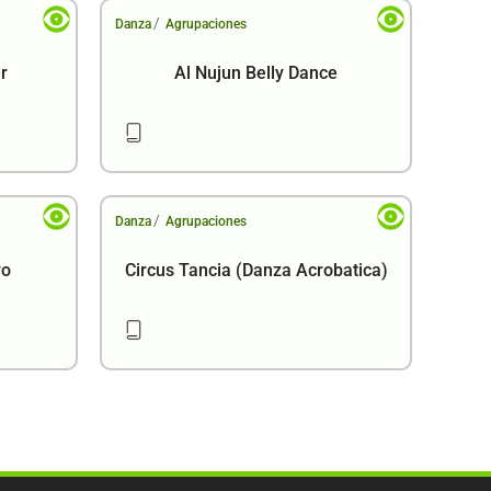
/
Danza
Agrupaciones
r
Al Nujun Belly Dance
/
Danza
Agrupaciones
ro
Circus Tancia (Danza Acrobatica)