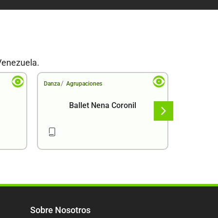
Venezuela.
/
/
Danza
Agrupaciones
Danza
Agr
Ball
Ballet Nena Coronil
Sobre Nosotros