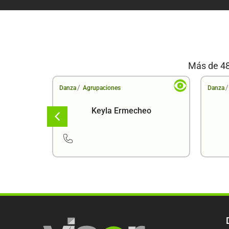
Más de 48
/
/
Danza
Agrupaciones
Danza
 Arcoíris
Keyla Ermecheo