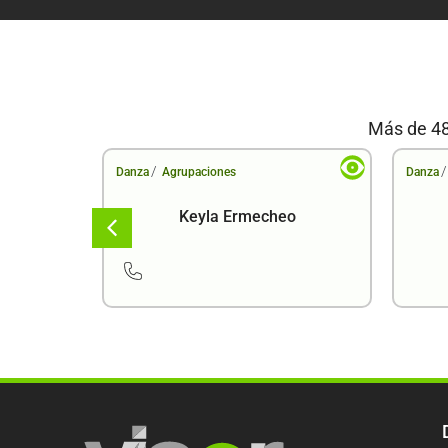
Más de 48
/
/
Danza
Agrupaciones
Danza
 Arcoíris
Keyla Ermecheo