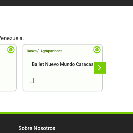
Venezuela.
/
/
Danza
Agrupaciones
Danza
Agr
Ballet Nuevo Mundo Caracas
Ba
Sobre Nosotros