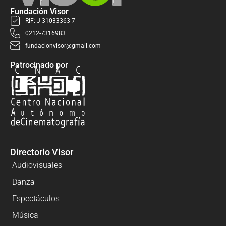
Fundación Visor
RIF: J-31033363-7
0212-7316983
fundacionvisor@gmail.com
Patrocinado por
Directorio Visor
Audiovisuales
Danza
Espectáculos
Música