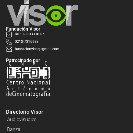
Fundación Visor
RIF: J-31033363-7
0212-7316983
fundacionvisor@gmail.com
Patrocinado por
Directorio Visor
Audiovisuales
Danza