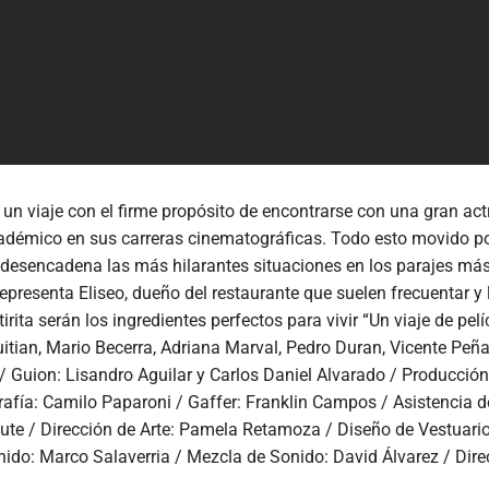
un viaje con el firme propósito de encontrarse con una gran actr
cadémico en sus carreras cinematográficas. Todo esto movido po
 desencadena las más hilarantes situaciones en los parajes má
representa Eliseo, dueño del restaurante que suelen frecuentar y
rita serán los ingredientes perfectos para vivir “Un viaje de pelí
uitian, Mario Becerra, Adriana Marval, Pedro Duran, Vicente Pe
/ Guion: Lisandro Aguilar y Carlos Daniel Alvarado / Producción
fía: Camilo Paparoni / Gaffer: Franklin Campos / Asistencia de 
te / Dirección de Arte: Pamela Retamoza / Diseño de Vestuario: F
onido: Marco Salaverria / Mezcla de Sonido: David Álvarez / Di