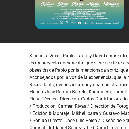
Sinopsis: Víctor, Pablo, Laura y David emprenden 
es un proyecto documental que sirve de cierre a
obsesión de Pablo por la mencionada actriz, que
Aconsejados por la voz de la experiencia, que la 
Risas, llanto, despecho, amor y una que otra menti
Elenco: José Ramón Barreto, Karla Viera, Jhon G
Ficha Técnica: Dirección: Carlos Daniel Alvarado 
/ Producción: Carmen Rivas / Dirección de Fotogra
/ Edición & Montaje: Mikhel Ibarra y Gustavo Matu
/ Sonido Directo: José Luis Poleo / Diseño de S
Original: Jofdaniel Suárez y Led Daniel Luzardo