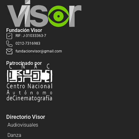
Fundación Visor
RIF: J-31033363-7
0212-7316983
fundacionvisor@gmail.com
Patrocinado por
Directorio Visor
Audiovisuales
Danza