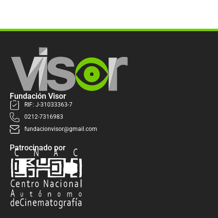
Fundación Visor
RIF: J-31033363-7
0212-7316983
fundacionvisor@gmail.com
Patrocinado por