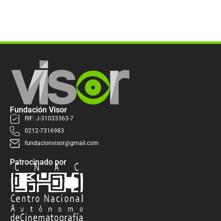
Fundación Visor
RIF: J-31033363-7
0212-7316983
fundacionvisor@gmail.com
Patrocinado por