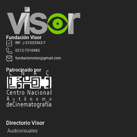
Fundación Visor
RIF: J-31033363-7
0212-7316983
fundacionvisor@gmail.com
Patrocinado por
Directorio Visor
Audiovisuales