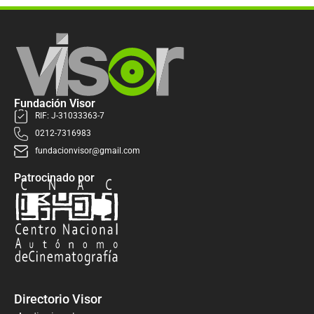
Fundación Visor
RIF: J-31033363-7
0212-7316983
fundacionvisor@gmail.com
Patrocinado por
Directorio Visor