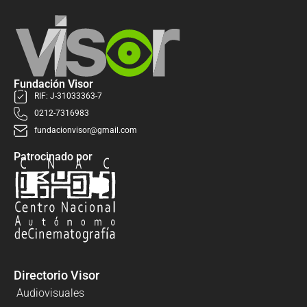
Fundación Visor
RIF: J-31033363-7
0212-7316983
fundacionvisor@gmail.com
Patrocinado por
Directorio Visor
Audiovisuales