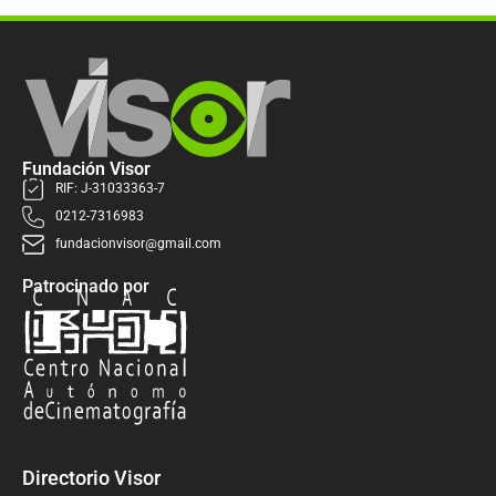
Fundación Visor
RIF: J-31033363-7
0212-7316983
fundacionvisor@gmail.com
Patrocinado por
Directorio Visor