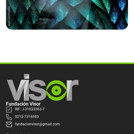
Fundación Visor
RIF: J-31033363-7
0212-7316983
fundacionvisor@gmail.com