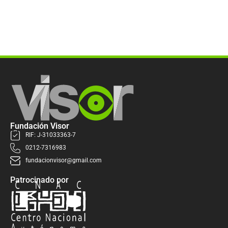
Fundación Visor
RIF: J-31033363-7
0212-7316983
fundacionvisor@gmail.com
Patrocinado por