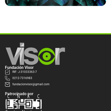
Fundación Visor
RIF: J-31033363-7
0212-7316983
fundacionvisor@gmail.com
Patrocinado por