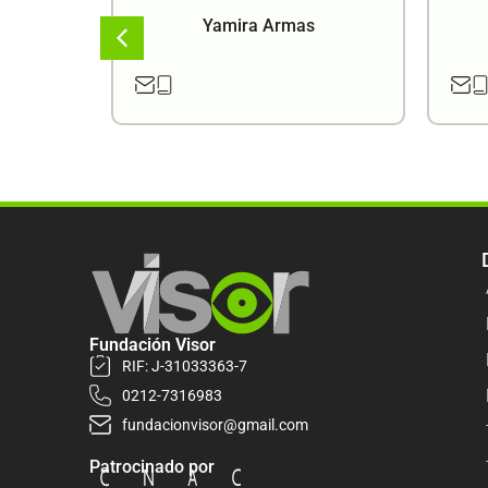
a
Yamira Armas
Fundación Visor
RIF: J-31033363-7
0212-7316983
fundacionvisor@gmail.com
Patrocinado por