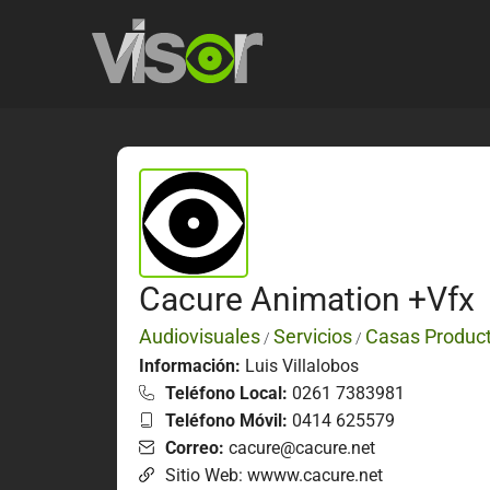
Cacure Animation +Vfx
Audiovisuales
Servicios
Casas Produc
/
/
Información:
Luis Villalobos
Teléfono Local:
0261 7383981
Teléfono Móvil:
0414 625579
Correo:
cacure@cacure.net
Sitio Web: wwww.cacure.net