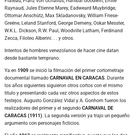
Plateau, Franz von Uchatius, Hanibal Goodwin, Emile
Raynaud, Jules Etienne Marey, Eadweard Muybridge,
Ottomar Anschütz, Max Skladanovsky, William Friese-
Greéne, Leland Stanford, George Demeny, Oskar Messter,
W.K.L. Dickson, R.W. Paul, Woodville Latham, Ferdinand
Zecca, Filoteo Alberini. . . y otros.
Intentos de hombres venezolanos de hacer cine datan
desde bastante temprano.
Ya en
1909
se inició la filmación del primer cortometraje
documental llamado
CARNAVAL EN CARACAS
. Durante
los años siguientes siguieron otros cortos con el mismo
titulo y presentando cada vez otros aspectos de estos
festejos. Augusto González Vidal y A. Gonhom fueron los
realizadores del primer y el segundo
CARNAVAL DE
CARACAS (1911)
. La segunda versión ya trajo un pequeño
argumento con personajes ficticios.