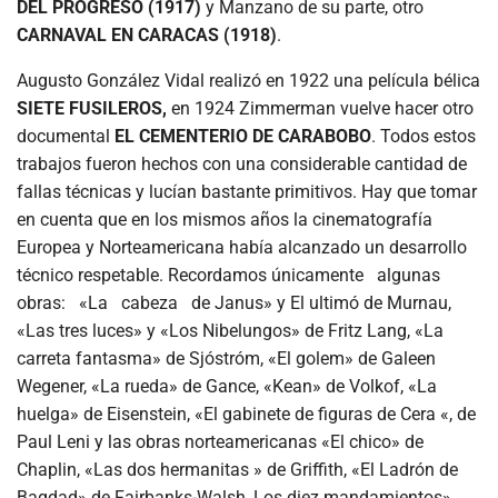
DEL
PROGRESO
(1917)
y Manzano de su parte, otro
CARNAVAL EN CARACAS (1918)
.
Augusto González Vidal realizó en 1922 una película bélica
SIETE FUSILEROS,
en 1924 Zimmerman vuelve hacer otro
documental
EL CEMENTERIO DE CARABOBO
. Todos estos
trabajos fueron hechos con una considerable cantidad de
fallas técnicas y lucían bastante primitivos. Hay que tomar
en cuenta que en los mismos años la cinematografía
Europea y Norteamericana había alcanzado un desarrollo
técnico respetable. Recordamos únicamente algunas
obras: «La cabeza de Janus» y El ultimó de Murnau,
«Las tres luces» y «Los Nibelungos» de Fritz Lang, «La
carreta fantasma» de Sjóstróm, «El golem» de Galeen
Wegener, «La rueda» de Gance, «Kean» de Volkof, «La
huelga» de Eisenstein, «El gabinete de figuras de Cera «, de
Paul Leni y las obras norteamericanas «El chico» de
Chaplin, «Las dos hermanitas » de Griffith, «El Ladrón de
Bagdad» de Fairbanks-Walsh, Los diez mandamientos»