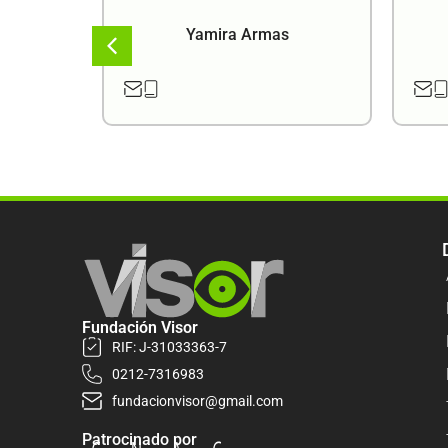
a
Yamira Armas
Fundación Visor
RIF: J-31033363-7
0212-7316983
fundacionvisor@gmail.com
Patrocinado por