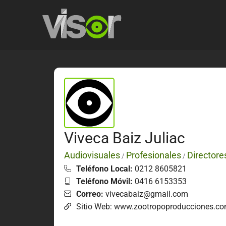
Viveca Baiz Juliac
Audiovisuales
Profesionales
Directore
/
/
Teléfono Local:
0212 8605821
Teléfono Móvil:
0416 6153353
Correo:
vivecabaiz@gmail.com
Sitio Web: www.zootropoproducciones.c