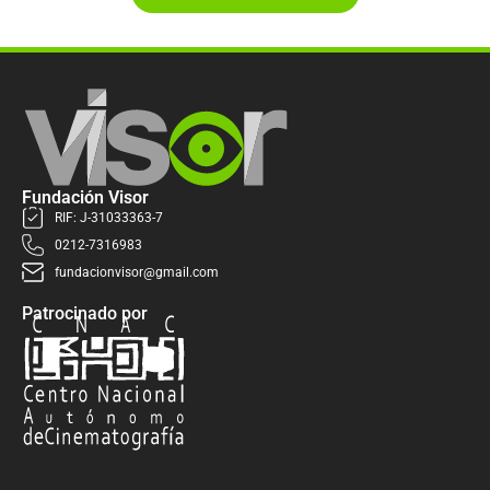
Fundación Visor
RIF: J-31033363-7
0212-7316983
fundacionvisor@gmail.com
Patrocinado por