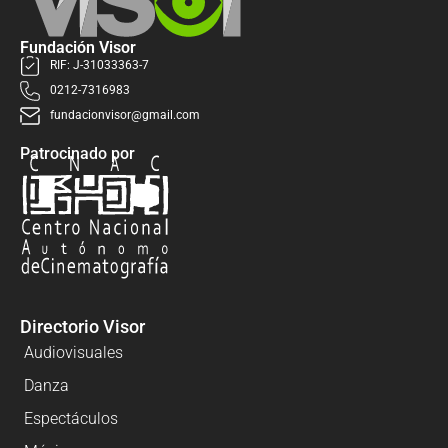
Fundación Visor
RIF: J-31033363-7
0212-7316983
fundacionvisor@gmail.com
Patrocinado por
Directorio Visor
Audiovisuales
Danza
Espectáculos