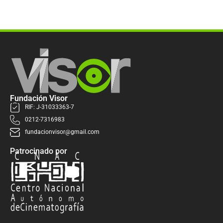
Fundación Visor
RIF: J-31033363-7
0212-7316983
fundacionvisor@gmail.com
Patrocinado por