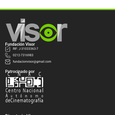
Fundación Visor
RIF: J-31033363-7
0212-7316983
fundacionvisor@gmail.com
Patrocinado por