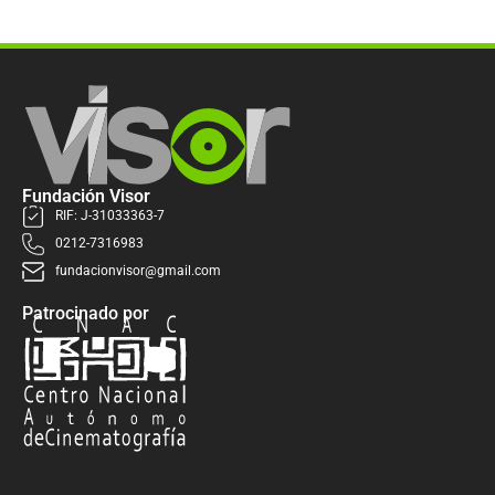
Fundación Visor
RIF: J-31033363-7
0212-7316983
fundacionvisor@gmail.com
Patrocinado por