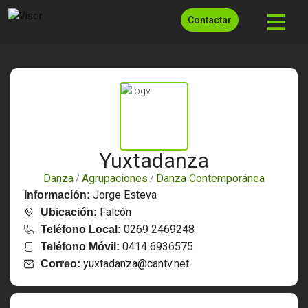
Contactar
Yuxtadanza
Danza
Agrupaciones
Danza Contemporánea
/
/
Jorge Esteva
Información:
Falcón
Ubicación:
0269 2469248
Teléfono Local:
0414 6936575
Teléfono Móvil:
yuxtadanza@cantv.net
Correo: