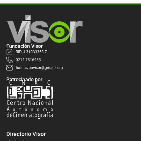
Fundación Visor
RIF: J-31033363-7
0212-7316983
fundacionvisor@gmail.com
Patrocinado por
Directorio Visor