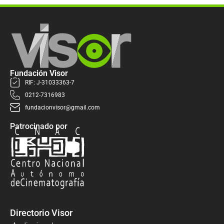
Fundación Visor
RIF: J-31033363-7
0212-7316983
fundacionvisor@gmail.com
Patrocinado por
Directorio Visor