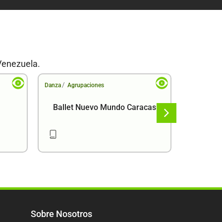
Venezuela.
/
/
Danza
Agrupaciones
Danza
Agr
Ballet Nuevo Mundo Caracas
Ba
Sobre Nosotros