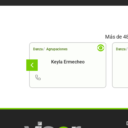
Más de 48
/
/
Danza
Agrupaciones
Danza
araira
Keyla Ermecheo