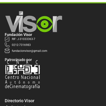
Fundación Visor
RIF: J-31033363-7
0212-7316983
fundacionvisor@gmail.com
Patrocinado por
Directorio Visor