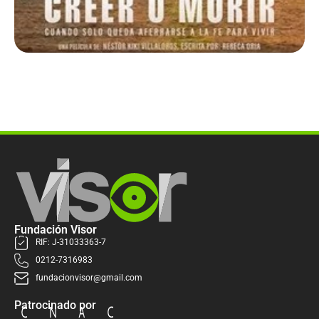
Fundación Visor
RIF: J-31033363-7
0212-7316983
fundacionvisor@gmail.com
Patrocinado por