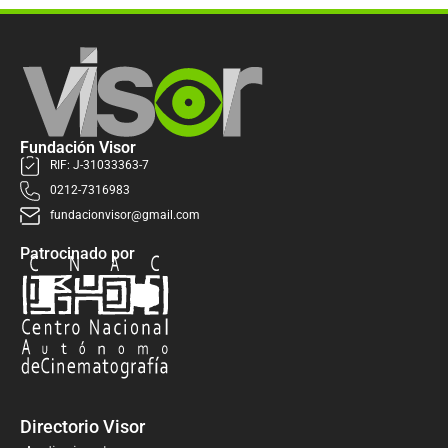
Fundación Visor
RIF: J-31033363-7
0212-7316983
fundacionvisor@gmail.com
Patrocinado por
Directorio Visor