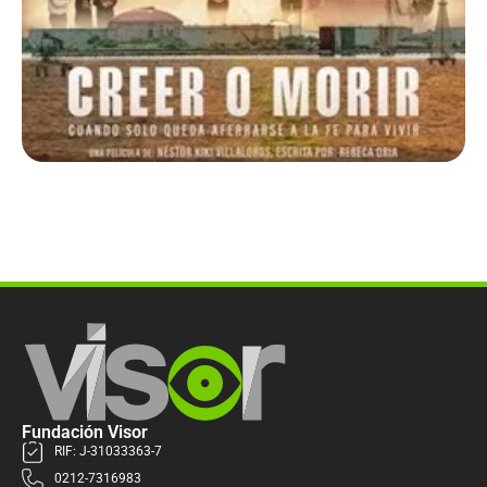
Fundación Visor
RIF: J-31033363-7
0212-7316983