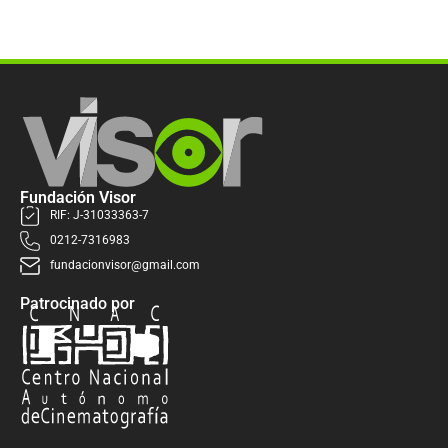
Fundación Visor
RIF: J-31033363-7
0212-7316983
fundacionvisor@gmail.com
Patrocinado por