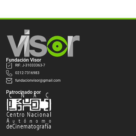
Fundación Visor
RIF: J-31033363-7
0212-7316983
fundacionvisor@gmail.com
Patrocinado por