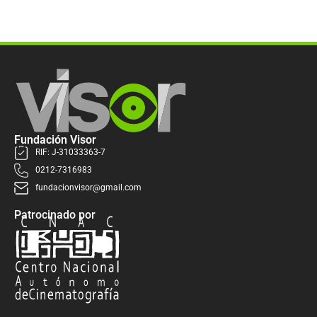
Fundación Visor
RIF: J-31033363-7
0212-7316983
fundacionvisor@gmail.com
Patrocinado por