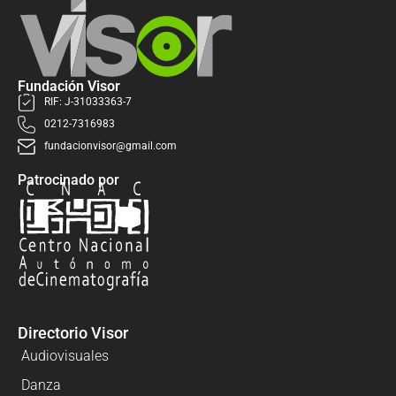
Fundación Visor
RIF: J-31033363-7
0212-7316983
fundacionvisor@gmail.com
Patrocinado por
Directorio Visor
Audiovisuales
Danza