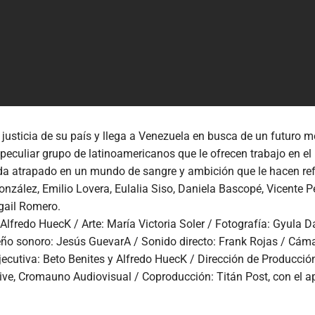
la justicia de su país y llega a Venezuela en busca de un futuro
 peculiar grupo de latinoamericanos que le ofrecen trabajo en el
da atrapado en un mundo de sangre y ambición que le hacen refle
nzález, Emilio Lovera, Eulalia Siso, Daniela Bascopé, Vicente P
gail Romero.
 Alfredo HuecK / Arte: María Victoria Soler / Fotografía: Gyula 
ño sonoro: Jesús GuevarA / Sonido directo: Frank Rojas / Cáma
jecutiva: Beto Benites y Alfredo HuecK / Dirección de Producció
tive, Cromauno Audiovisual / Coproducción: Titán Post, con el 