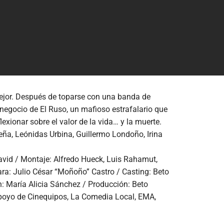
 mejor. Después de toparse con una banda de
 negocio de El Ruso, un mafioso estrafalario que
xionar sobre el valor de la vida… y la muerte.
eña, Leónidas Urbina, Guillermo Londoño, Irina
David / Montaje: Alfredo Hueck, Luis Rahamut,
ra: Julio César “Moñoño” Castro / Casting: Beto
n: María Alicia Sánchez / Producción: Beto
apoyo de Cinequipos, La Comedia Local, EMA,