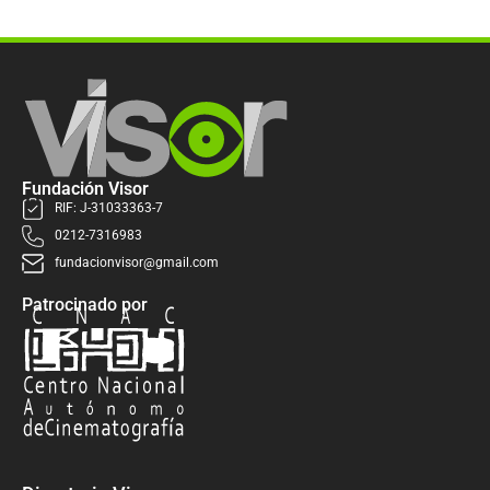
Fundación Visor
RIF: J-31033363-7
0212-7316983
fundacionvisor@gmail.com
Patrocinado por