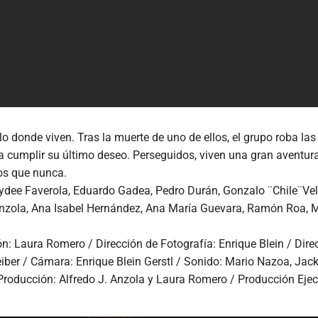
 donde viven. Tras la muerte de uno de ellos, el grupo roba las
a cumplir su último deseo. Perseguidos, viven una gran aventur
vos que nunca.
aydee Faverola, Eduardo Gadea, Pedro Durán, Gonzalo ¨Chile¨Velo
nzola, Ana Isabel Hernández, Ana María Guevara, Ramón Roa, M
ón: Laura Romero / Dirección de Fotografía: Enrique Blein / Dire
iber / Cámara: Enrique Blein Gerstl / Sonido: Mario Nazoa, Jac
Producción: Alfredo J. Anzola y Laura Romero / Producción Eje