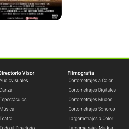
Directorio Visor
Filmografía
Audiovisuales
Cortometrajes a Color
Danza
Cortometrajes Digitales
Espectáculos
Cortometrajes Mudos
Música
Cortometrajes Sonoros
Teatro
Largometrajes a Color
Todo el Directorio
Largometrajes Mudos