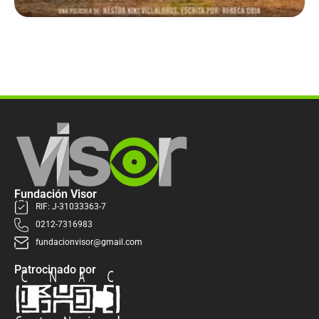
Fundación Visor
RIF: J-31033363-7
0212-7316983
fundacionvisor@gmail.com
Patrocinado por