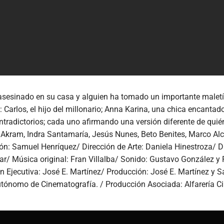
 asesinado en su casa y alguien ha tomado un importante maletín
: Carlos, el hijo del millonario; Anna Karina, una chica encant
ntradictorios; cada uno afirmando una versión diferente de quié
Akram, Indra Santamaría, Jesús Nunes, Beto Benites, Marco Alc
ón: Samuel Henríquez/ Dirección de Arte: Daniela Hinestroza/ D
ar/ Música original: Fran Villalba/ Sonido: Gustavo González y
Ejecutiva: José E. Martínez/ Producción: José E. Martínez y Sam
utónomo de Cinematografía. / Producción Asociada: Alfarería C